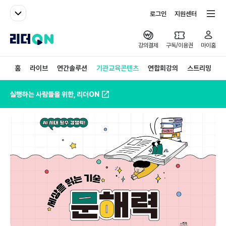
패밀리사이트
전체서비스
로그인
지원센터
리더ON
강의결제
구독/이용권
마이홈
홈
라이브
연간솔루션
기관교육콘텐츠
연합회강의
스트리밍
실행하는 사람들을 위한, 리더ON