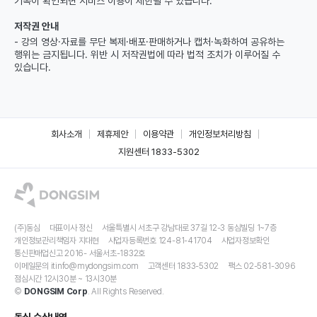
기록이 확인되면 서비스 이용이 제한될 수 있습니다.
저작권 안내
- 강의 영상·자료를 무단 복제·배포·판매하거나 캡처·녹화하여 공유하는
행위는 금지됩니다. 위반 시 저작권법에 따라 법적 조치가 이루어질 수
있습니다.
회사소개
제휴제안
이용약관
개인정보처리방침
지원센터 1833-5302
(주)동심
대표이사 정신
서울특별시 서초구 강남대로 37길 12-3 동심빌딩 1~7층
개인정보관리책임자 지대현
사업자등록번호 124-81-41704
사업자정보확인
통신판매업신고 2016- 서울서초-1832호
이메일문의
itinfo@mydongsim.com
고객센터 1833-5302
팩스 02-581-3096
점심시간 12시30분 ~ 13시30분
©
DONGSIM Corp
. All Rights Reserved.