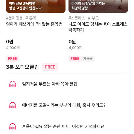
문제행동
훈육
스트레스
부모
영아기 떼쓰기에 딱! 맞는 훈육법
나도 아이도 망치는 육아 스트레스
극복하기
0원
0원
4,900원
4,900원
FREE
FREE
제공물
3분 오디오클립
FREE
엄지척을 부르는 아빠 육아 꿀팁
에너지를 고갈시키는 부부의 대화, 혹시 우리도?
훈육이 필요 없는 순한 아이, 이것만 기억하세요