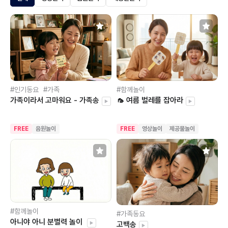
인기동요
가족
함께놀이
가족이라서 고마워요 - 가족송
🦟 여름 벌레를 잡아라
▶
▶
FREE
음원놀이
FREE
영상놀이
제공물놀이
함께놀이
가족동요
아니야 아니 분별력 놀이
고백송
▶
▶