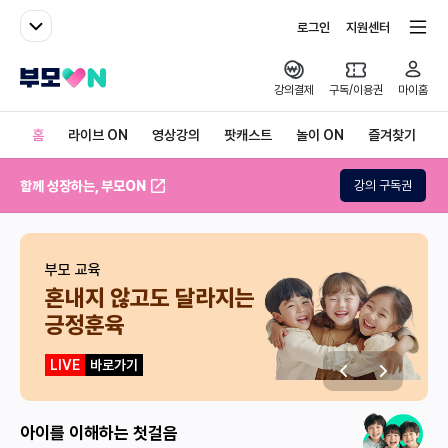
패밀리사이트
전체서비스
로그인
지원센터
부모ON
강의결제
구독/이용권
마이홈
홈
라이브 ON
영상강의
팟캐스트
놀이 ON
즐겨찾기
함께 성장하는, 부모ON
강의 구독권
부모 교육
혼내지 않고도 달라지는
긍정훈육
LIVE
바로가기
이전
다음
아이를 이해하는 첫걸음