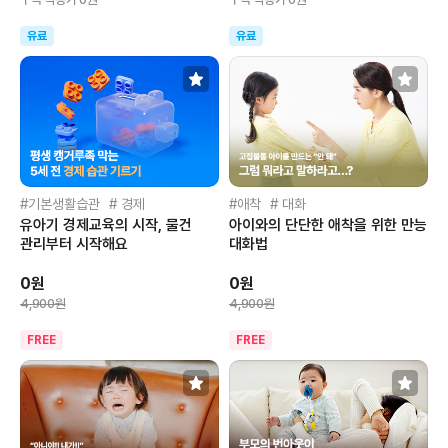
유료
유료
기본생활습관
경제
애착
대화
유아기 경제교육의 시작, 물건
아이와의 단단한 애착을 위한 만능
관리부터 시작해요
대화법
0원
0원
4,900원
4,900원
FREE
FREE