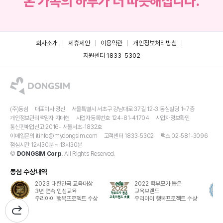
온 가족의 하루가 더 따뜻해집니다.
회사소개
제휴제안
이용약관
개인정보처리방침
지원센터 1833-5302
(주)동심
대표이사 정신
서울특별시 서초구 강남대로 37길 12-3 동심빌딩 1~7층
개인정보관리책임자 지대현
사업자등록번호 124-81-41704
사업자정보확인
통신판매업신고 2016- 서울서초-1832호
이메일문의
itinfo@mydongsim.com
고객센터 1833-5302
팩스 02-581-3096
점심시간 12시30분 ~ 13시30분
©
DONGSIM Corp
. All Rights Reserved.
동심 수상내역
2023 대한민국 교육대상
2022 학부모가 뽑은
3년 연속 인성교육
교육브랜드
우리아이 행복프로젝트 수상
우리아이 행복프로젝트 수상