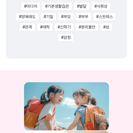
#미디어
#기본생활습관
#발달
#사회성
#양육태도
#기질
#부모
#부부
#스트레스
#관계
#애착
#신학기
#분리불안
#성
#감정