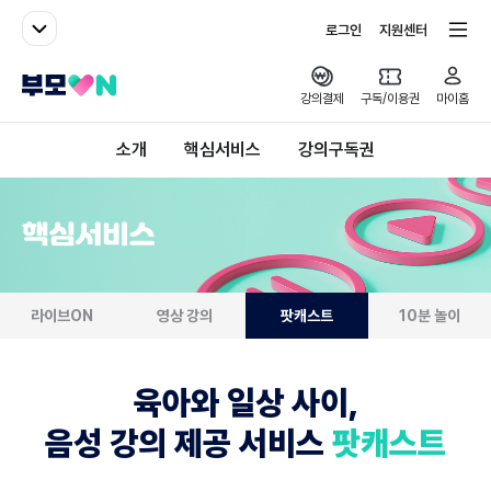
패밀리사이트
전체서비스
로그인
지원센터
부모ON
강의결제
구독/이용권
마이홈
소개
핵심서비스
강의구독권
핵심서비스
라이브ON
영상 강의
팟캐스트
10분 놀이
육아와 일상 사이,
음성 강의 제공 서비스
팟캐스트