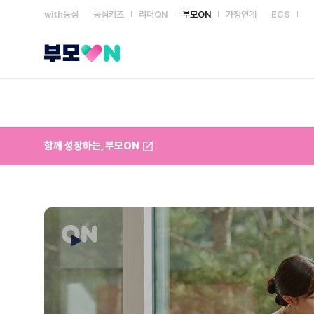
with동심
동심키즈
리더ON
부모ON
가정연계
ECS
부모ON
함께 성장하는, 부모ON