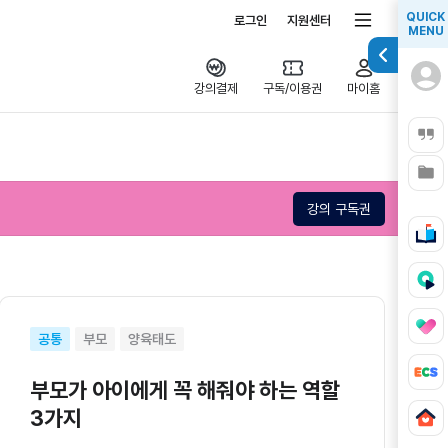
전체서비스
QUICK
로그인
지원센터
MENU
강의결제
구독/이용권
마이홈
강의 구독권
공통
부모
양육태도
부모가 아이에게 꼭 해줘야 하는 역할
3가지