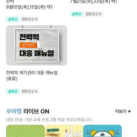
전략
7월21일(화),23일(목) 택1
9월10일(목),15일(화) 택1
솔루션
원장力2.0
솔루션
원장力2.0
전략적 위기관리 대응 매뉴얼
(종료)
솔루션
원장力2.0
우아행
라이브 ON
더보기
대상 안내: 기관 교육 프로그램 제공 부모교육입니다.