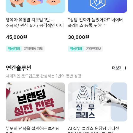
영유아 유형별 지도법 1탄 -
“상담 전화가 늘었어요!” 네이버
소극적/ 관심 끌기/ 공격적인 아이
플레이스 등록 노하우
45,000원
30,000원
영상강의
문제행동 지도
영상강의
온라인홍보
연간솔루션
더보기
체계적인 로드맵으로 완성하는 1년의 동반 성장
부모의 선택을 설계하는 브랜딩
AI 실무 클래스 원장님 에디션