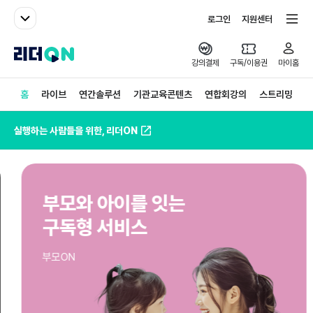
패밀리사이트
전체서비스
로그인
지원센터
리더ON
강의결제
구독/이용권
마이홈
홈
라이브
연간솔루션
기관교육콘텐츠
연합회강의
스트리밍
실행하는 사람들을 위한, 리더ON
부모와 아이를 잇는
구독형 서비스
부모ON