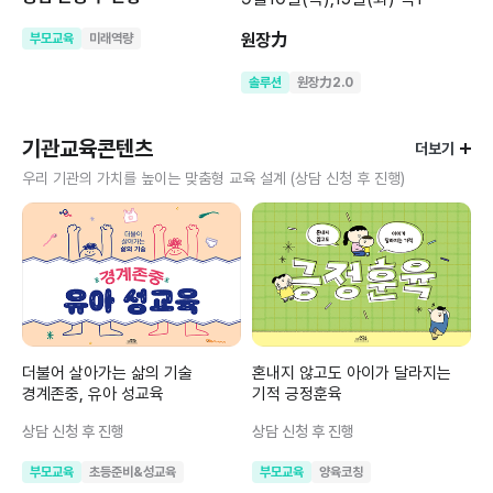
원장力
부모교육
미래역량
솔루션
원장力2.0
기관교육콘텐츠
더보기
우리 기관의 가치를 높이는 맞춤형 교육 설계 (상담 신청 후 진행)
더불어 살아가는 삶의 기술
혼내지 않고도 아이가 달라지는
경계존중, 유아 성교육
기적 긍정훈육
상담 신청 후 진행
상담 신청 후 진행
부모교육
초등준비&성교육
부모교육
양육코칭